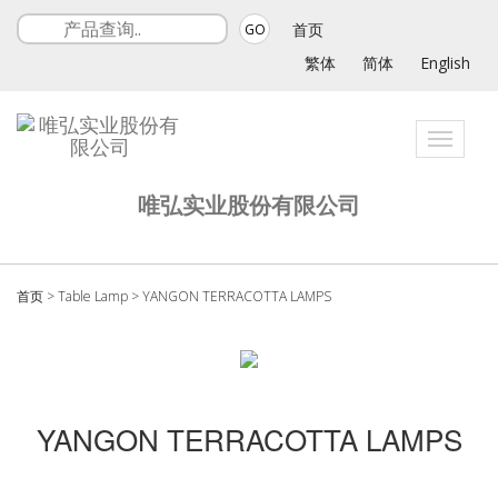
首页
GO
繁体
简体
English
Toggle
navigati
唯弘实业股份有限公司
首页
>
Table Lamp
>
YANGON TERRACOTTA LAMPS
YANGON TERRACOTTA LAMPS