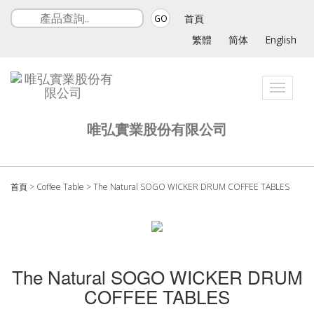
首頁
GO
繁體
简体
English
Toggle
navigati
唯弘實業股份有限公司
首頁
>
Coffee Table
>
The Natural SOGO WICKER DRUM COFFEE TABLES
The Natural SOGO WICKER DRUM
COFFEE TABLES