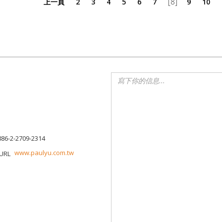
[8]
上一頁
2
3
4
5
6
7
9
10
886-2-2709-2314
www.paulyu.com.tw